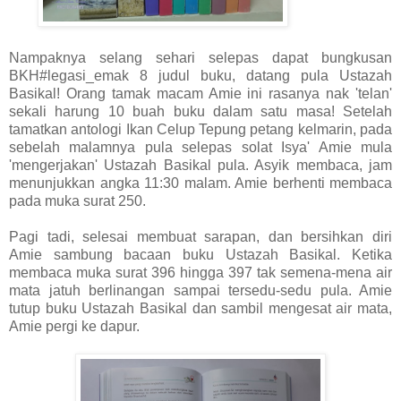
Nampaknya selang sehari selepas dapat bungkusan
BKH#legasi_emak 8 judul buku, datang pula Ustazah
Basikal! Orang tamak macam Amie ini rasanya nak 'telan'
sekali harung 10 buah buku dalam satu masa! Setelah
tamatkan antologi Ikan Celup Tepung petang kelmarin, pada
sebelah malamnya pula selepas solat Isya' Amie mula
'mengerjakan' Ustazah Basikal pula. Asyik membaca, jam
menunjukkan angka 11:30 malam. Amie berhenti membaca
pada muka surat 250.
Pagi tadi, selesai membuat sarapan, dan bersihkan diri
Amie sambung bacaan buku Ustazah Basikal. Ketika
membaca muka surat 396 hingga 397 tak semena-mena air
mata jatuh berlinangan sampai tersedu-sedu pula. Amie
tutup buku Ustazah Basikal dan sambil mengesat air mata,
Amie pergi ke dapur.