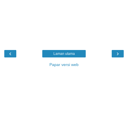
‹
›
Laman utama
Papar versi web