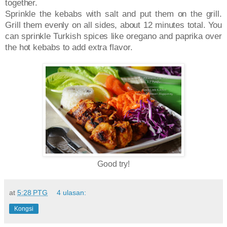
together.
Sprinkle the kebabs with salt and put them on the grill.
Grill them evenly on all sides, about 12 minutes total. You
can sprinkle Turkish spices like oregano and paprika over
the hot kebabs to add extra flavor.
Good try!
at
5:28 PTG
4 ulasan:
Kongsi