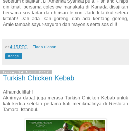
sebelum disajikan. Di Amerika Syarikat pula, Fish and Chips
dinikmati bersama coleslow manakala di Kanada disajikan
bersama sos tartar dan hirisan lemon. Jadi, kita ikut selera
kitalah! Dah ada ikan goreng, dah ada kentang goreng,
Amie tambah sayur-sayuran dan mayonis serta sos cili!
at
4:15 PTG
Tiada ulasan:
Kongsi
Isnin, 24 April 2017
Turkish Chicken Kebab
Alhamdulillah!
Akhirnya dapat juga merasa Turkish Chicken Kebab untuk
kali kedua setelah pertama kali menikmatinya di Restoran
Tamara, Istanbul.