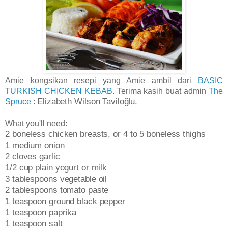
Amie kongsikan resepi yang Amie ambil dari
BASIC
TURKISH CHICKEN KEBAB
. Terima kasih buat admin
The
Elizabeth Wilson Taviloğlu.
Spruce
:
What you'll need:
2 boneless chicken breasts, or 4 to 5 boneless thighs
1 medium onion
2 cloves garlic
1/2 cup plain yogurt or milk
3 tablespoons vegetable oil
2 tablespoons tomato paste
1 teaspoon ground black pepper
1 teaspoon paprika
1 teaspoon salt