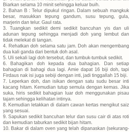
Biarkan selama 10 minit sehingga keluar buih.
2. Bahan B : Telur dipukul ringan. Dalam sebuah mangkuk
besar, masukkan tepung gandum, susu tepung, gula,
marjerin dan telur. Gaul rata.
3. Tuangkan sedikit demi sedikit bancuhan yis dan uli
adunan tepung sehingga menjadi doh yang lembut dan
tidak melekat di tangan.
4. Rehatkan doh selama satu jam. Doh akan mengembang
dua kali ganda dari bentuk doh asal.
5. Uli sekali lagi doh tersebut, dan tumbuk-tumbuk sedikit.
6. Bahagikan doh kepada dua bahagian. Dan setiap
bahagian di bahagi dua lagi. Amie dapat 16 biji doh, tapi
Firdaus nak isi juga sebiji dengan inti, jadi tinggallah 15 biji.
7. Leperkan doh, dan isikan dengan satu sudu besar inti
kacang hitam. Kemudian tutup semula dengan kemas. Jika
suka, hiris sedikit bahagian luar doh menggunakan pisau
tajam sehingga kelihatan intinya.
8. Kemudian letakkan di dalam cawan kertas mengikut saiz
yang sesuai.
9. Sapukan sedikit bancuhan telur dan susu cair di atas roti
dan kemudian taburkan sedikit bijan hitam.
10. Bakar di dalam oven yang telah dipanaskan (sekurang-