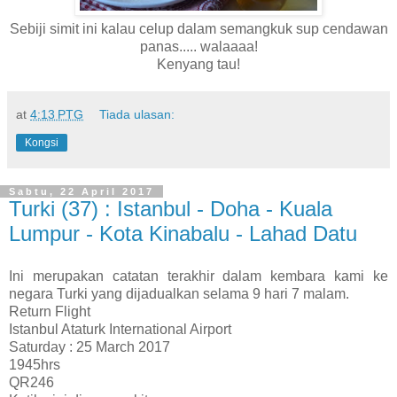
Sebiji simit ini kalau celup dalam semangkuk sup cendawan
panas..... walaaaa!
Kenyang tau!
at
4:13 PTG
Tiada ulasan:
Kongsi
Sabtu, 22 April 2017
Turki (37) : Istanbul - Doha - Kuala
Lumpur - Kota Kinabalu - Lahad Datu
Ini merupakan catatan terakhir dalam kembara kami ke
negara Turki yang dijadualkan selama 9 hari 7 malam.
Return Flight
Istanbul Ataturk International Airport
Saturday : 25 March 2017
1945hrs
QR246