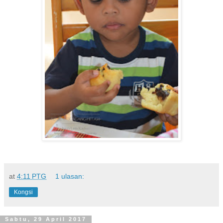
at
4:11 PTG
1 ulasan:
Kongsi
Sabtu, 29 April 2017