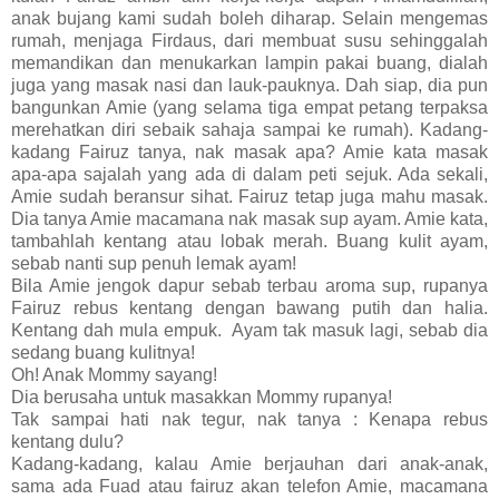
anak bujang kami sudah boleh diharap. Selain mengemas
rumah, menjaga Firdaus, dari membuat susu sehinggalah
memandikan dan menukarkan lampin pakai buang, dialah
juga yang masak nasi dan lauk-pauknya. Dah siap, dia pun
bangunkan Amie (yang selama tiga empat petang terpaksa
merehatkan diri sebaik sahaja sampai ke rumah). Kadang-
kadang Fairuz tanya, nak masak apa? Amie kata masak
apa-apa sajalah yang ada di dalam peti sejuk. Ada sekali,
Amie sudah beransur sihat. Fairuz tetap juga mahu masak.
Dia tanya Amie macamana nak masak sup ayam. Amie kata,
tambahlah kentang atau lobak merah. Buang kulit ayam,
sebab nanti sup penuh lemak ayam!
Bila Amie jengok dapur sebab terbau aroma sup, rupanya
Fairuz rebus kentang dengan bawang putih dan halia.
Kentang dah mula empuk. Ayam tak masuk lagi, sebab dia
sedang buang kulitnya!
Oh! Anak Mommy sayang!
Dia berusaha untuk masakkan Mommy rupanya!
Tak sampai hati nak tegur, nak tanya : Kenapa rebus
kentang dulu?
Kadang-kadang, kalau Amie berjauhan dari anak-anak,
sama ada Fuad atau fairuz akan telefon Amie, macamana