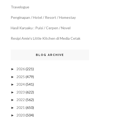
Travelogue
Penginapan / Hotel / Resort / Homestay
Hasil Karyaku : Puisi / Cerpen / Novel
Resipi Amie's Little Kitchen di Media Cetak
BLOG ARCHIVE
2026
(221)
►
2025
(479)
►
2024
(541)
►
2023
(622)
►
2022
(562)
►
2021
(650)
►
2020
(504)
►